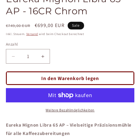
AP - 16CR Chrom
Normaler
Verkaufspreis
€699,00 EUR
€749,00 EUR
Sale
Preis
Inkl. Steuern.
Versand
wird beim Checkout berechnet
Anzahl
Verringere
Erhöhe
die
die
Menge
Menge
In den Warenkorb legen
für
für
Eureka
Eureka
Mignon
Mignon
Libra
Libra
65
65
Weitere Bezahlmöglichkeiten
AP
AP
-
-
16CR
16CR
Eureka Mignon Libra 65 AP – Vielseitige Präzisionsmühle
Chrom
Chrom
für alle Kaffeezubereitungen