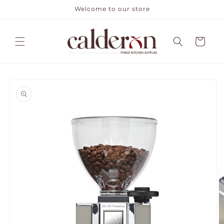
Direkt
Welcome to our store
zum
Inhalt
Warenkorb
duktinformationen
ingen